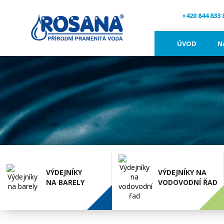
+420 844 833 
ÚVOD
N
VÝDEJNÍKY
VÝDEJNÍKY NA
NA BARELY
VODOVODNÍ ŘAD