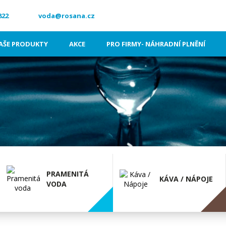
822
voda@rosana.cz
AŠE PRODUKTY
AKCE
PRO FIRMY- NÁHRADNÍ PLNĚNÍ
PRAMENITÁ
KÁVA / NÁPOJE
VODA