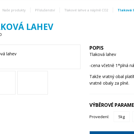
Naše produkty
Příslušenství
Tlakové lahve a náplně CO2
Tlaková 
AKOVÁ LAHEV
0
POPIS
Tlaková lahev
-cena včetně 1*plná n
Takže vratný obal platí
vratné obaly za plné.
VÝBĚROVÉ PARAM
Provedení:
5kg