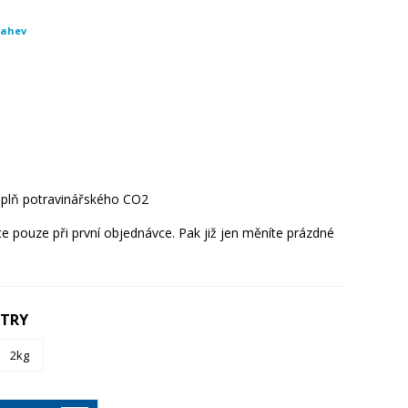
lahev
áplň potravinářského CO2
te pouze při první objednávce. Pak již jen měníte prázdné
ETRY
2kg