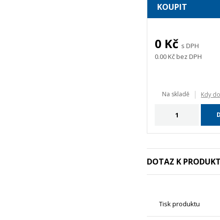
KOUPIT
0
Kč
s DPH
0.00
Kč bez DPH
Na skladě
Kdy do
DOTAZ K PRODUK
Tisk produktu