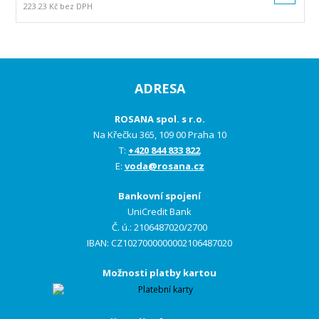
223.23 Kč bez DPH
ADRESA
ROSANA spol. s r.o.
Na Křečku 365, 109 00 Praha 10
T:
+420 844 833 822
E:
voda@rosana.cz
Bankovní spojení
UniCredit Bank
Č. ú.: 2106487020/2700
IBAN: CZ1027000000002106487020
Možnosti platby kartou