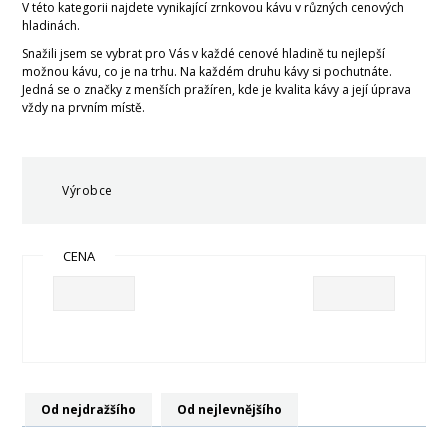
V této kategorii najdete vynikající zrnkovou kávu v různých cenových
hladinách.
Snažili jsem se vybrat pro Vás v každé cenové hladině tu nejlepší
možnou kávu, co je na trhu. Na každém druhu kávy si pochutnáte.
Jedná se o značky z menších pražíren, kde je kvalita kávy a její úprava
vždy na prvním místě.
Výrobce
CENA
Od nejdražšího
Od nejlevnějšího