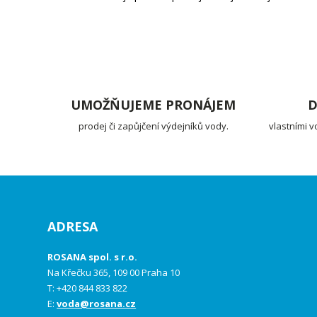
UMOŽŇUJEME PRONÁJEM
D
prodej či zapůjčení výdejníků vody.
vlastními v
ADRESA
ROSANA spol. s r.o.
Na Křečku 365, 109 00 Praha 10
T: +420 844 833 822
E:
voda@rosana.cz