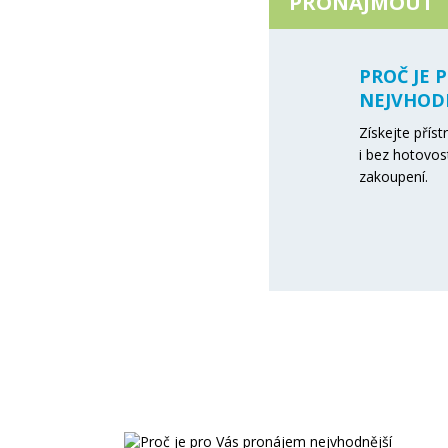
PRONAJMOUT
PROČ JE 
NEJVHODN
Získejte přís
i bez hotovos
zakoupení.