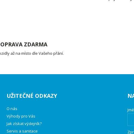
OPRAVA ZDARMA
ozidly až na místo dle Vašeho přání.
UŽITEČNÉ ODKAZY
N
O nás
Jmé
Výhody pro Vás
Jak získat výdejník?
Servis a sanitace
Zpr