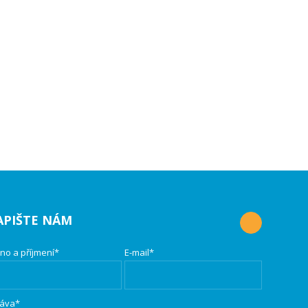
APIŠTE NÁM
no a příjmení*
E-mail*
áva*