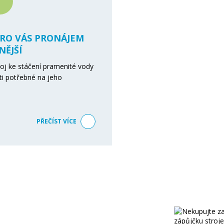
PRO VÁS PRONÁJEM
ĚJŠÍ
troj ke stáčení pramenité vody
ti potřebné na jeho
PŘEČÍST VÍCE