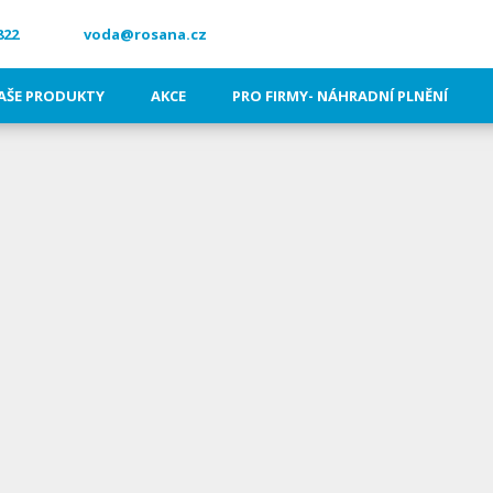
822
voda@rosana.cz
AŠE PRODUKTY
AKCE
PRO FIRMY- NÁHRADNÍ PLNĚNÍ