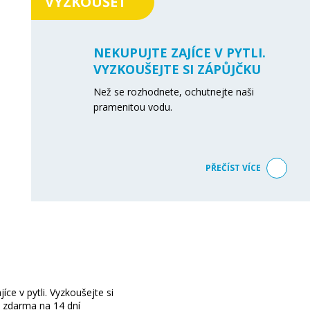
VYZKOUŠET
NEKUPUJTE ZAJÍCE V PYTLI.
VYZKOUŠEJTE SI ZÁPŮJČKU
STROJE ZDARMA NA 14 DNÍ
Než se rozhodnete, ochutnejte naši
pramenitou vodu.
PŘEČÍST VÍCE