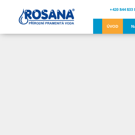
+420 844 833 
ÚVOD
N