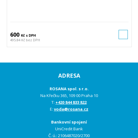
600
Kč s DPH
495.84 Kč bez DPH
ADRESA
ROSANA spol. s r.o.
Na Křečku 365, 109 00 Praha 10
T:
+420 844 833 822
E:
voda@rosana.cz
Bankovní spojení
UniCredit Bank
Č. ú.: 2106487020/2700