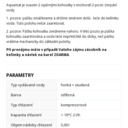
Aquamat je osazen 2 opěrnými kohoutky s možností 2 pozic čerpání
vody.
1. pozice: páčku zmáčkneme a držíme směrem dolů- teče do kelímku
voda. Tuto polohu nelze zaaretovat.
2. pozice: Páčku kohoutku zvedneme nahoru. V této pozici je páčka
kohoutku zaaretována a voda teče nepřetržitě do doby, než páčku
vrátíme mechanicky do základní polohy.
Při pronájmu máte v případě Vašeho zájmu zásobník na
kelímky a návlek na barel ZDARMA.
PARAMETRY
Typ vydávané vody
horká + studená
Barva
stříbrná
Typ chlazení
kompresorové
Kapacita chlazení
< 10°C 2 l/h
Objem nádoby chlazení
5,00 l