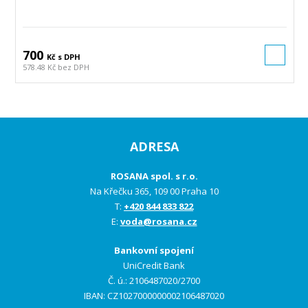
700
Kč s DPH
578.48 Kč bez DPH
ADRESA
ROSANA spol. s r.o.
Na Křečku 365, 109 00 Praha 10
T:
+420 844 833 822
E:
voda@rosana.cz
Bankovní spojení
UniCredit Bank
Č. ú.: 2106487020/2700
IBAN: CZ1027000000002106487020