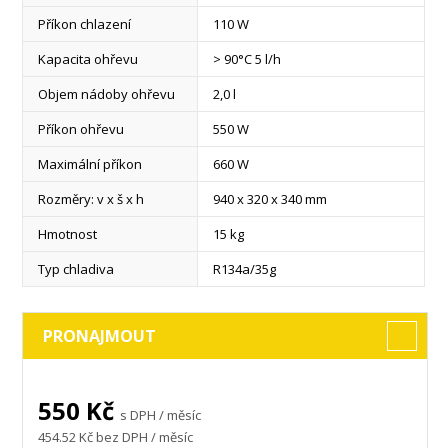
Příkon chlazení
110 W
Kapacita ohřevu
> 90°C 5 l/h
Objem nádoby ohřevu
2,0 l
Příkon ohřevu
550 W
Maximální příkon
660 W
Rozměry: v x š x h
940 x 320 x 340 mm
Hmotnost
15 kg
Typ chladiva
R134a/35g
číst více
PRONAJMOUT
550
Kč
s DPH / měsíc
454.52
Kč bez DPH / měsíc