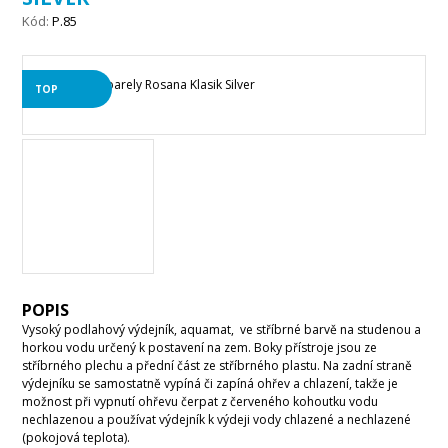
Kód:
P.85
TOP
POPIS
Vysoký podlahový výdejník, aquamat, ve stříbrné barvě na studenou a
horkou vodu určený k postavení na zem. Boky přístroje jsou ze
stříbrného plechu a přední část ze stříbrného plastu. Na zadní straně
výdejníku se samostatně vypíná či zapíná ohřev a chlazení, takže je
možnost při vypnutí ohřevu čerpat z červeného kohoutku vodu
nechlazenou a používat výdejník k výdeji vody chlazené a nechlazené
(pokojová teplota).