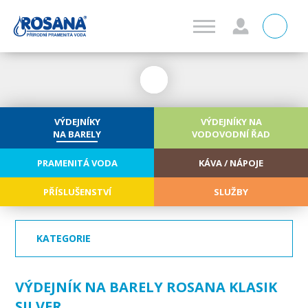
0
VÝDEJNÍKY
VÝDEJNÍKY NA
NA BARELY
VODOVODNÍ ŘAD
PRAMENITÁ VODA
KÁVA / NÁPOJE
PŘÍSLUŠENSTVÍ
SLUŽBY
KATEGORIE
VÝDEJNÍK NA BARELY ROSANA KLASIK
SILVER