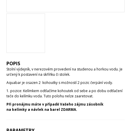
POPIS
Stolní výdejník, v nerezovém provedení na studenou a horkou vodu. Je
určený k postavení na skříňku či stolek.
Aquabar je osazen 2 kohoutky s možností 2 pozic čerpání vody.
1. pozice: Kelímkem odtlačíme kohoutek od sebe a po dobu odtlačení
teče do kelímku voda. Tuto polohu nelze zaaretovat.
Při pronájmu máte v případě Vašeho zájmu zásobník
na kelímky a návlek na barel ZDARMA.
PARAMETRY