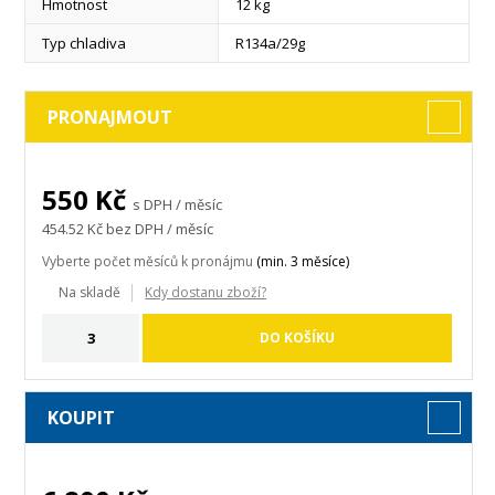
Hmotnost
12 kg
Typ chladiva
R134a/29g
číst více
PRONAJMOUT
550
Kč
s DPH / měsíc
454.52
Kč bez DPH / měsíc
Vyberte počet měsíců k pronájmu
(min. 3 měsíce)
Na skladě
Kdy dostanu zboží?
DO KOŠÍKU
KOUPIT