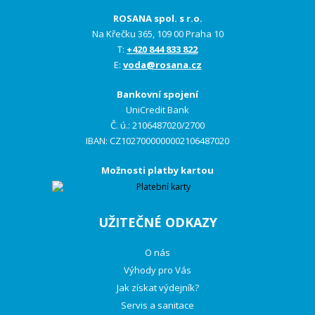
ROSANA spol. s r.o.
Na Křečku 365, 109 00 Praha 10
T:
+420 844 833 822
E:
voda@rosana.cz
Bankovní spojení
UniCredit Bank
Č. ú.: 2106487020/2700
IBAN: CZ1027000000002106487020
Možnosti platby kartou
UŽITEČNÉ ODKAZY
O nás
Výhody pro Vás
Jak získat výdejník?
Servis a sanitace