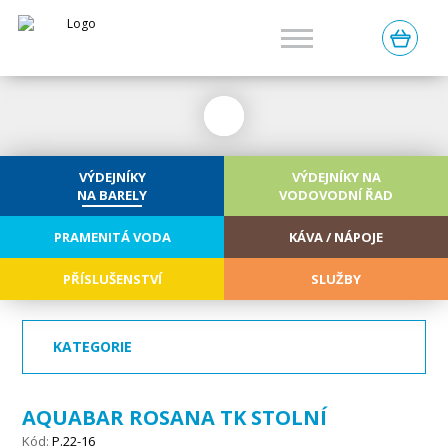
0
VÝDEJNÍKY
VÝDEJNÍKY NA
NA BARELY
VODOVODNÍ ŘAD
PRAMENITÁ VODA
KÁVA / NÁPOJE
PŘÍSLUŠENSTVÍ
SLUŽBY
KATEGORIE
AQUABAR ROSANA TK STOLNÍ
Kód:
P.22-16