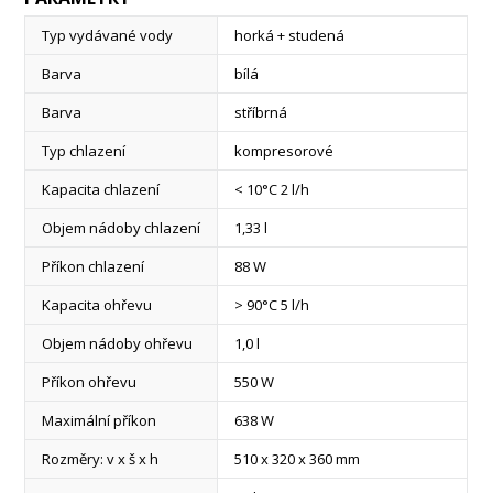
Typ vydávané vody
horká + studená
Barva
bílá
Barva
stříbrná
Typ chlazení
kompresorové
Kapacita chlazení
< 10°C 2 l/h
Objem nádoby chlazení
1,33 l
Příkon chlazení
88 W
Kapacita ohřevu
> 90°C 5 l/h
Objem nádoby ohřevu
1,0 l
Příkon ohřevu
550 W
Maximální příkon
638 W
Rozměry: v x š x h
510 x 320 x 360 mm