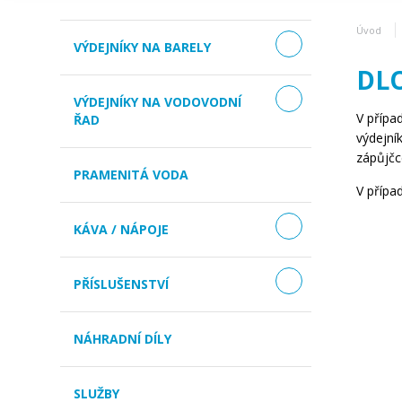
Úvod
VÝDEJNÍKY NA BARELY
DL
VÝDEJNÍKY NA VODOVODNÍ
V přípa
ŘAD
výdejní
zápůjčc
PRAMENITÁ VODA
V případ
KÁVA / NÁPOJE
PŘÍSLUŠENSTVÍ
NÁHRADNÍ DÍLY
SLUŽBY