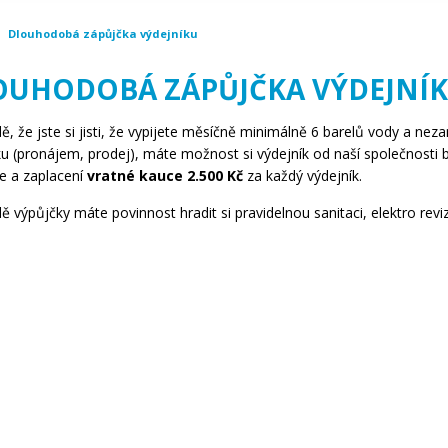
Dlouhodobá zápůjčka výdejníku
OUHODOBÁ ZÁPŮJČKA VÝDEJNÍ
dě, že jste si jisti, že vypijete měsíčně minimálně 6 barelů vody a ne
ku (pronájem, prodej), máte možnost si výdejník od naší společnosti 
e a zaplacení
vratné kauce 2.500 Kč
za každý výdejník.
ě výpůjčky máte povinnost hradit si pravidelnou sanitaci, elektro revi