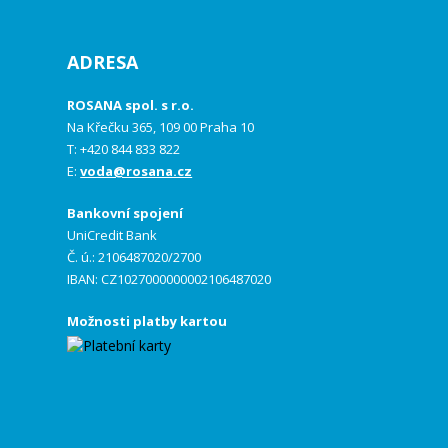
ADRESA
ROSANA spol. s r.o.
Na Křečku 365, 109 00 Praha 10
T: +420 844 833 822
E:
voda@rosana.cz
Bankovní spojení
UniCredit Bank
Č. ú.: 2106487020/2700
IBAN: CZ1027000000002106487020
Možnosti platby kartou