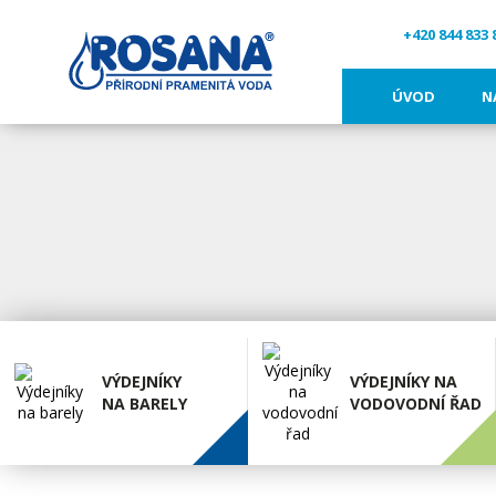
+420 844 833 
ÚVOD
N
VÝDEJNÍKY
VÝDEJNÍKY NA
NA BARELY
VODOVODNÍ ŘAD