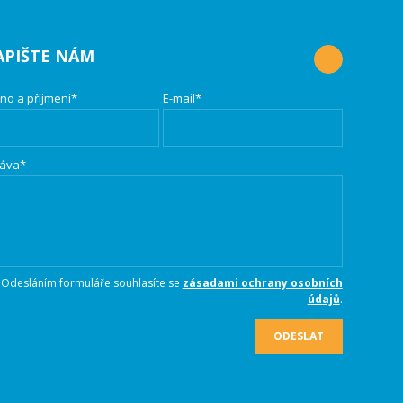
APIŠTE NÁM
no a příjmení*
E-mail*
áva*
Odesláním formuláře souhlasíte se
zásadami ochrany osobních
údajů
.
ODESLAT